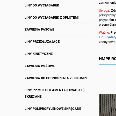
zamówienie
LINY DO WYCIĄGAREK
Uwaga:
Zde
przygotow
LINY DO WYCIĄGAREK Z OPLOTEM!
przypadku t
przemyślane
ZAWIESIA PASOWE
Ważne:
Prz
Lin Syntet
LINY PRZEDŁUŻAJĄCE
zdecydowani
LINY KINETYCZNE
HMPE RO
ZAWIESIA WĘŻOWE
ZAWIESIA DO PODNOSZENIA Z LIN HMPE
LINY PP MULTIFILAMENT (JEDWAB PP)
SKRĘCANE
LINY POLIPROPYLENOWE SKRĘCANE