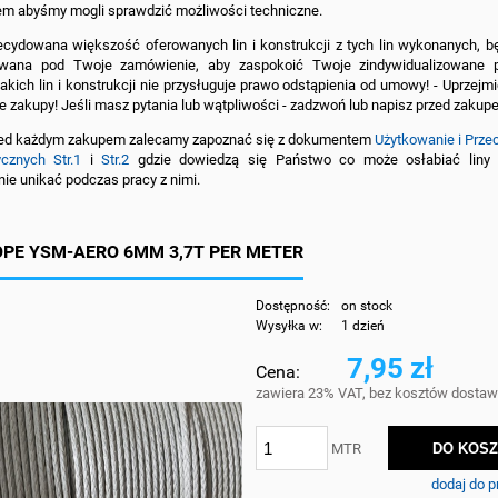
m abyśmy mogli sprawdzić możliwości techniczne.
cydowana większość oferowanych lin i konstrukcji z tych lin wykonanych, bę
ywana pod Twoje zamówienie, aby zaspokoić Twoje zindywidualizowane p
akich lin i konstrukcji nie przysługuje prawo odstąpienia od umowy! - Uprzejm
 zakupy! Jeśli masz pytania lub wątpliwości - zadzwoń lub napisz przed zakup
ed każdym zakupem zalecamy zapoznać się z dokumentem
Użytkowanie i Prz
ycznych Str.1
i
Str.2
gdzie dowiedzą się Państwo co może osłabiać liny 
e unikać podczas pracy z nimi.
PE YSM-AERO 6MM 3,7T PER METER
Dostępność:
on stock
Wysyłka w:
1 dzień
7,95 zł
Cena:
zawiera 23% VAT, bez kosztów dostaw
DO KOS
MTR
dodaj do p