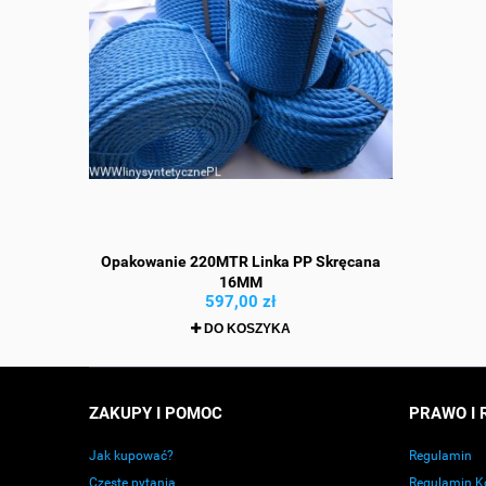
ciona 22MM
Opakowanie 220MTR Linka PP Skręcana
Linka Syntet
Plecionym
16MM
597,00 zł
DO KOSZYKA
ZAKUPY I POMOC
PRAWO I 
Jak kupować?
Regulamin
Częste pytania
Regulamin K