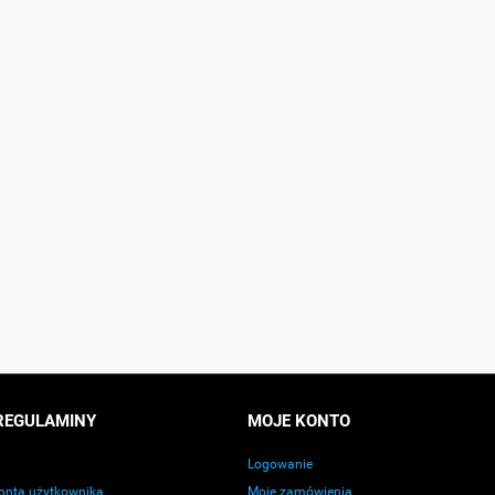
yczna do Wyciągarki 12MM 15T
Lina Syntetyczna do Wyciągarki 5MM 2
YSM-Aero
YSM-Aero
560,96 zł
149,36 zł
DO KOSZYKA
DO KOSZYKA
REGULAMINY
MOJE KONTO
Logowanie
onta użytkownika
Moje zamówienia