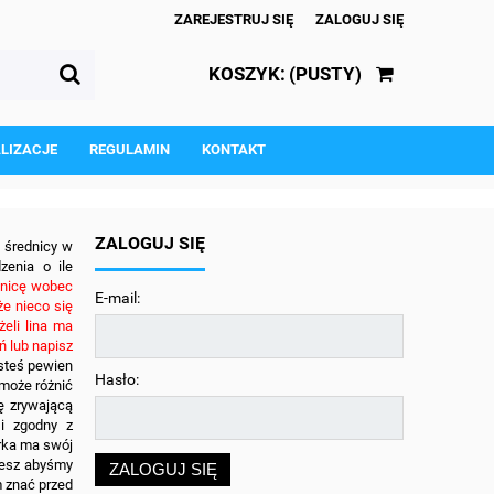
ZAREJESTRUJ SIĘ
ZALOGUJ SIĘ
KOSZYK:
(PUSTY)
ALIZACJE
REGULAMIN
KONTAKT
ZALOGUJ SIĘ
j średnicy w
zenia o ile
dnicę wobec
E-mail:
że nieco się
eli lina ma
ń lub napisz
esteś pewien
Hasło:
 może różnić
łę zrywającą
 i zgodny z
arka ma swój
ujesz abyśmy
ZALOGUJ SIĘ
m znać przed