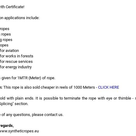
th Certificate!
 applications include:
ropes
 ropes
g ropes
ropes
or aviation
for works in forests
for rescue services
for energy industry
s given for 1MTR (Meter) of rope.
n:
This rope is also sold cheaper in reels of 1000 Meters -
CLICK HERE
ld with plain ends. It is possible to terminate the rope with eye or thimble -
plicing" section.
 of any questions, please contact us.
egards,
ww.syntheticropes.eu