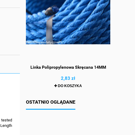
ciona 5MM
Linka Polipropylenowa Skręcana 14MM
Lina Poli
ia Biała
Rdzeni
2,83 zł
DO KOSZYKA
OSTATNIO OGLĄDANE
 tested
 Length