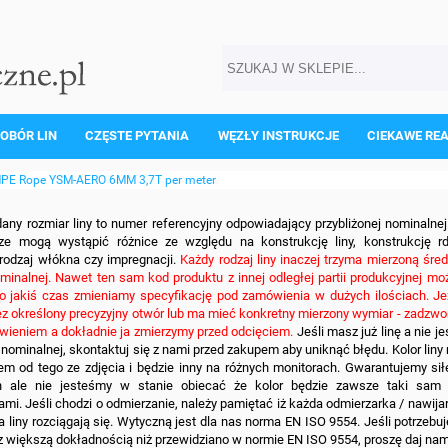
OBÓR LIN
CZĘSTE PYTANIA
WĘZŁY INSTRUKCJE
CIEKAWE RE
PE Rope YSM-AERO 6MM 3,7T per meter
ny rozmiar liny to numer referencyjny odpowiadający przybliżonej nominalne
 mogą wystąpić różnice ze względu na konstrukcję liny, konstrukcję rd
rodzaj włókna czy impregnacji.
Każdy rodzaj liny inaczej trzyma mierzoną śre
minalnej. Nawet ten sam kod produktu z innej odległej partii produkcyjnej mo
co jakiś czas zmieniamy specyfikację pod zamówienia w dużych ilościach. Jeż
ez określony precyzyjny otwór lub ma mieć konkretny mierzony wymiar - zadzwo
wieniem a dokładnie ja zmierzymy przed odcięciem.
Jeśli masz już linę a nie j
y nominalnej, skontaktuj się z nami przed zakupem aby uniknąć błędu. Kolor liny
em od tego ze zdjęcia i będzie inny na różnych monitorach. Gwarantujemy si
n ale nie jesteśmy w stanie obiecać że kolor będzie zawsze taki sam
mi. Jeśli chodzi o odmierzanie, należy pamiętać iż każda odmierzarka / nawij
a liny rozciągają się. Wytyczną jest dla nas norma EN ISO 9554. Jeśli potrzeb
ę z większą dokładnością niż przewidziano w normie EN ISO 9554, proszę daj na