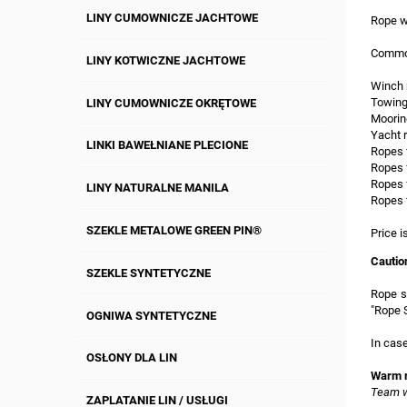
LINY CUMOWNICZE JACHTOWE
Rope wi
Common
LINY KOTWICZNE JACHTOWE
Winch 
Towing
LINY CUMOWNICZE OKRĘTOWE
Moorin
Yacht 
LINKI BAWEŁNIANE PLECIONE
Ropes f
Ropes 
Ropes 
LINY NATURALNE MANILA
Ropes 
SZEKLE METALOWE GREEN PIN®
Price i
Cautio
SZEKLE SYNTETYCZNE
Rope so
"Rope S
OGNIWA SYNTETYCZNE
In case
OSŁONY DLA LIN
Warm r
Team w
ZAPLATANIE LIN / USŁUGI