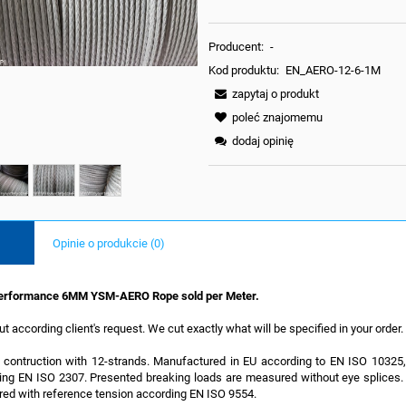
Producent:
-
Kod produktu:
EN_AERO-12-6-1M
zapytaj o produkt
poleć znajomemu
dodaj opinię
Lina Polipropylenowa Ple
Multifilament bez Rdzen
0,87 zł
Opinie o produkcie (0)
DO KOSZYKA
erformance 6MM YSM-AERO Rope sold per Meter.
t according client's request. We cut exactly what will be specified in your order.
d contruction with 12-strands. Manufactured in EU according to EN ISO 10325,
ing EN ISO 2307. Presented breaking loads are measured without eye splices.
ed with reference tension according EN ISO 9554.