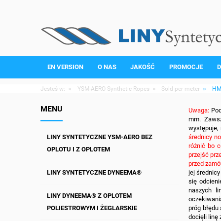
EN VERSION
O NAS
JAKOŚĆ
PROMOCJE
D
»
»
»
Jesteś w:
YSM-AERO Synthetic Ropes
Sold per meter
HM
MENU
Uwaga:
Poda
mm. Zawsze
występuje, 
średnicy no
LINY SYNTETYCZNE YSM-AERO BEZ
różnić bo 
OPLOTU I Z OPLOTEM
przejść prz
przed zamó
jej średnic
LINY SYNTETYCZNE DYNEEMA®
się odcieni
naszych li
LINY DYNEEMA® Z OPLOTEM
oczekiwania
próg błędu 
POLIESTROWYM I ŻEGLARSKIE
docięli lin