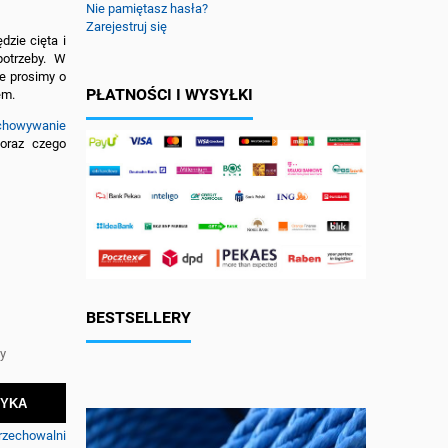
Nie pamiętasz hasła?
Zarejestruj się
dzie cięta i
otrzeby. W
ie prosimy o
PŁATNOŚCI I WYSYŁKI
em.
echowywanie
oraz czego
BESTSELLERY
y
ZYKA
rzechowalni