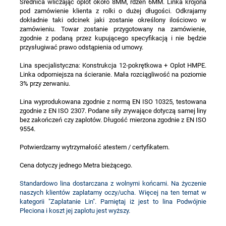
Średnica wliczając oplot około 8MM, rdzeń 6MM. Linka krojona
pod zamówienie klienta z rolki o dużej długości. Odkrajamy
dokładnie taki odcinek jaki zostanie określony ilościowo w
zamówieniu. Towar zostanie przygotowany na zamówienie,
zgodnie z podaną przez kupującego specyfikacją i nie będzie
przysługiwać prawo odstąpienia od umowy.
Lina specjalistyczna: Konstrukcja 12-pokrętkowa + Oplot HMPE.
Linka odporniejsza na ścieranie. Mała rozciągliwość na poziomie
3% przy zerwaniu.
Lina wyprodukowana zgodnie z normą EN ISO 10325, testowana
zgodnie z EN ISO 2307. Podane siły zrywające dotyczą samej liny
bez zakończeń czy zaplotów. Długość mierzona zgodnie z EN ISO
9554.
Potwierdzamy wytrzymałość atestem / certyfikatem.
Cena dotyczy jednego Metra bieżącego.
Standardowo lina dostarczana z wolnymi końcami. Na życzenie
naszych klientów zaplatamy oczy/ucha. Więcej na ten temat w
kategorii "Zaplatanie Lin". Pamiętaj iż jest to lina Podwójnie
Pleciona i koszt jej zaplotu jest wyższy.