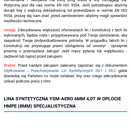
Wytyczną jest dla nas norma EN ISO 9554. Jeśli potrzebujesz abyśmy
docięli linę z większą dokładnością niż przewidziano w normie EN ISO
9554, proszę daj nam znać przed zamówieniem abyśmy mogli sprawdzić
możliwości techniczne.
Uwaga:
Zdecydowana większość oferowanych lin i konstrukcji z tych lin
wykonanych, będzie cięta i przygotowywana pod Twoje zamówienie, aby
zaspokoić Twoje zindywidualizowane potrzeby. W przypadku takich lin i
konstrukcji nie przysługuje prawo odstąpienia od umowy! - Uprzejmie
prosimy o przemyślane zakupy! Jeśli masz pytania lub wątpliwości -
zadzwoń lub napisz przed zakupem.
Ważne:
Przed każdym zakupem zalecamy zapoznać się z dokumentem
Użytkowanie i Przechowywanie Lin Syntetycznych Str.1
i
Str.2
gdzie
dowiedzą się Państwo co może osłabiać liny oraz czego zdecydowanie
unikać podczas pracy z nimi.
LINA SYNTETYCZNA YSM-AERO 6MM 4,0T W OPLOCIE
HMPE (8MM) SPECJALISTYCZNA