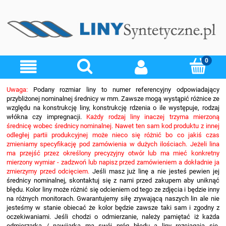
Uwaga:
Podany rozmiar liny to numer referencyjny odpowiadający
przybliżonej nominalnej średnicy w mm. Zawsze mogą wystąpić różnice ze
względu na konstrukcję liny, konstrukcję rdzenia o ile występuje, rodzaj
włókna czy impregnacji.
Każdy rodzaj liny inaczej trzyma mierzoną
średnicę wobec średnicy nominalnej. Nawet ten sam kod produktu z innej
odległej partii produkcyjnej może nieco się różnić bo co jakiś czas
zmieniamy specyfikację pod zamówienia w dużych ilościach. Jeżeli lina
ma przejść przez określony precyzyjny otwór lub ma mieć konkretny
mierzony wymiar - zadzwoń lub napisz przed zamówieniem a dokładnie ja
zmierzymy przed odcięciem.
Jeśli masz już linę a nie jesteś pewien jej
średnicy nominalnej, skontaktuj się z nami przed zakupem aby uniknąć
błędu. Kolor liny może różnić się odcieniem od tego ze zdjęcia i będzie inny
na różnych monitorach. Gwarantujemy siłę zrywającą naszych lin ale nie
jesteśmy w stanie obiecać że kolor będzie zawsze taki sam i zgodny z
oczekiwaniami. Jeśli chodzi o odmierzanie, należy pamiętać iż każda
odmierzarka / nawijarka ma swój próg błędu a liny rozciągają się.