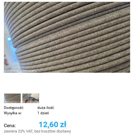
Dostępność:
duża ilość
Wysyłka w:
1 dzień
12,60 zł
Cena:
zawiera 23% VAT, bez kosztów dostawy