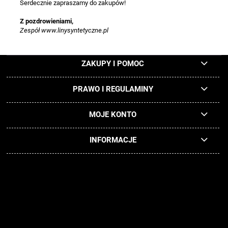
Serdecznie zapraszamy do zakupów!
Z pozdrowieniami,
Zespół www.linysyntetyczne.pl
ZAKUPY I POMOC
PRAWO I REGULAMINY
MOJE KONTO
INFORMACJE
Użytkowanie sklepu www.linysyntetyczne.pl oznacza zgodę na
wykorzystywanie plików cookies. Szczegółowe informacje w Polityce
Prywatności. Wszystkie obrazy i rysunki dostępne na naszej stronie
internetowej nie mogą być kopiowane i używane bez uprzedniej pisemnej
zgody właściciela sklepu. Podstawa prawna - Ustawa o prawie autorskim i
prawach pokrewnych art. 115 do art. 123.
By using this website you consent to the use of cookies in accordance