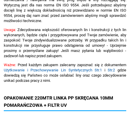
Wytyczną jest dla nas norma EN ISO 9554. Jeśli potrzebujesz abyśmy
docięli linę z większą dokładnością niż przewidziano w normie EN ISO
9554, proszę daj nam znać przed zamówieniem abyśmy mogli sprawdzić
możliwości techniczne.
Uwaga:
Zdecydowana większość oferowanych lin i konstrukcji z tych lin
wykonanych, będzie cięta i przygotowywana pod Twoje zamówienie, aby
zaspokoić Twoje zindywidualizowane potrzeby. W przypadku takich lin i
konstrukcji nie przysługuje prawo odstąpienia od umowy! - Uprzejmie
prosimy o przemyślane zakupy! Jeśli masz pytania lub wątpliwości -
zadzwoń lub napisz przed zakupem.
Ważne:
Przed każdym zakupem zalecamy zapoznać się z dokumentem
Użytkowanie i Przechowywanie Lin Syntetycznych Str.1
i
Str.2
gdzie
dowiedzą się Państwo co może osłabiać liny oraz czego zdecydowanie
unikać podczas pracy z nimi.
OPAKOWANIE 220MTR LINKA PP SKRĘCANA 10MM
POMARAŃCZOWA + FILTR UV