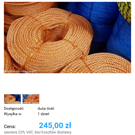
Dostępność:
duża ilość
Wysyłka w:
1 dzień
245,00 zł
Cena:
zawiera 23% VAT, bez kosztów dostawy