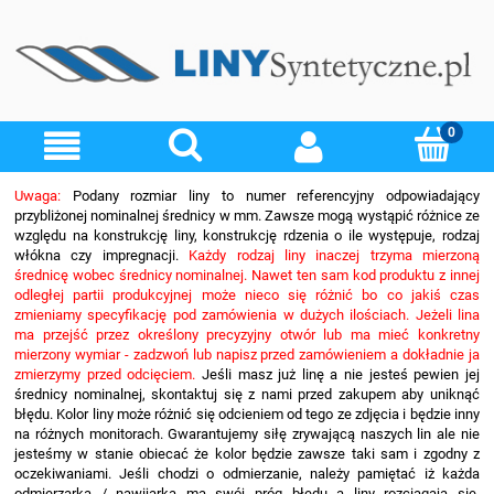
Uwaga:
Podany rozmiar liny to numer referencyjny odpowiadający
przybliżonej nominalnej średnicy w mm. Zawsze mogą wystąpić różnice ze
względu na konstrukcję liny, konstrukcję rdzenia o ile występuje, rodzaj
włókna czy impregnacji.
Każdy rodzaj liny inaczej trzyma mierzoną
średnicę wobec średnicy nominalnej. Nawet ten sam kod produktu z innej
odległej partii produkcyjnej może nieco się różnić bo co jakiś czas
zmieniamy specyfikację pod zamówienia w dużych ilościach. Jeżeli lina
ma przejść przez określony precyzyjny otwór lub ma mieć konkretny
mierzony wymiar - zadzwoń lub napisz przed zamówieniem a dokładnie ja
zmierzymy przed odcięciem.
Jeśli masz już linę a nie jesteś pewien jej
średnicy nominalnej, skontaktuj się z nami przed zakupem aby uniknąć
błędu. Kolor liny może różnić się odcieniem od tego ze zdjęcia i będzie inny
na różnych monitorach. Gwarantujemy siłę zrywającą naszych lin ale nie
jesteśmy w stanie obiecać że kolor będzie zawsze taki sam i zgodny z
oczekiwaniami. Jeśli chodzi o odmierzanie, należy pamiętać iż każda
odmierzarka / nawijarka ma swój próg błędu a liny rozciągają się.