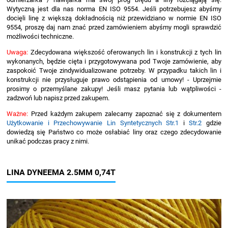
Wytyczną jest dla nas norma EN ISO 9554. Jeśli potrzebujesz abyśmy
docięli linę z większą dokładnością niż przewidziano w normie EN ISO
9554, proszę daj nam znać przed zamówieniem abyśmy mogli sprawdzić
możliwości techniczne.
Uwaga:
Zdecydowana większość oferowanych lin i konstrukcji z tych lin
wykonanych, będzie cięta i przygotowywana pod Twoje zamówienie, aby
zaspokoić Twoje zindywidualizowane potrzeby. W przypadku takich lin i
konstrukcji nie przysługuje prawo odstąpienia od umowy! - Uprzejmie
prosimy o przemyślane zakupy! Jeśli masz pytania lub wątpliwości -
zadzwoń lub napisz przed zakupem.
Ważne:
Przed każdym zakupem zalecamy zapoznać się z dokumentem
Użytkowanie i Przechowywanie Lin Syntetycznych Str.1
i
Str.2
gdzie
dowiedzą się Państwo co może osłabiać liny oraz czego zdecydowanie
unikać podczas pracy z nimi.
LINA DYNEEMA 2.5MM 0,74T