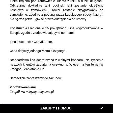
Linka krojona pod zamówienie klienta z rolki o dużej długości.
Odkrajamy dokładnie taki odcinek jaki zostanie określony
ilościowo w zamówieniu. Towar zostanie przygotowany na
zamówienie, zgodnie z podaną przez kupującego specyfikacją i
nie będzie przysługiwać prawo odstąpienia od umowy.
Konstrukcja Pleciona o 16 pokrętkach. Lina wyprodukowana w
Europie zgodnie z odpowiadającymi normami.
Lina z Atestem / Certyfikatem.
Cena dotyczy jednego Metra bieżącego.
Standardowo lina dostarczana z wolnymi końcami. Na życzenie
naszych klientów zaplatamy oczy/ucha. Więcej na ten temat w
kategorii "Zaplatanie Lin".
Serdecznie zapraszamy do zakupów!
Z pozdrowieniami,
Zespół www.linysyntetyczne.pl
ZAKUPY I POMOC