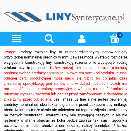
Uwaga:
Podany rozmiar liny to numer referencyjny odpowiadający
przybliżonej nominalnej średnicy w mm. Zawsze mogą wystąpić różnice ze
względu na konstrukcję liny, konstrukcję rdzenia o ile występuje, rodzaj
włókna czy impregnacji.
Każdy rodzaj liny inaczej trzyma mierzoną
średnicę wobec średnicy nominalnej. Nawet ten sam kod produktu z innej
odległej partii produkcyjnej może nieco się różnić bo co jakiś czas
zmieniamy specyfikację pod zamówienia w dużych ilościach. Jeżeli lina
ma przejść przez określony precyzyjny otwór lub ma mieć konkretny
mierzony wymiar - zadzwoń lub napisz przed zamówieniem a dokładnie ja
zmierzymy przed odcięciem.
Jeśli masz już linę a nie jesteś pewien jej
średnicy nominalnej, skontaktuj się z nami przed zakupem aby uniknąć
błędu. Kolor liny może różnić się odcieniem od tego ze zdjęcia i będzie inny
na różnych monitorach. Gwarantujemy siłę zrywającą naszych lin ale nie
jesteśmy w stanie obiecać że kolor będzie zawsze taki sam i zgodny z
oczekiwaniami. Jeśli chodzi o odmierzanie, należy pamiętać iż każda
odmierzarka / nawijarka ma swój próg błędu a liny rozciągają się.