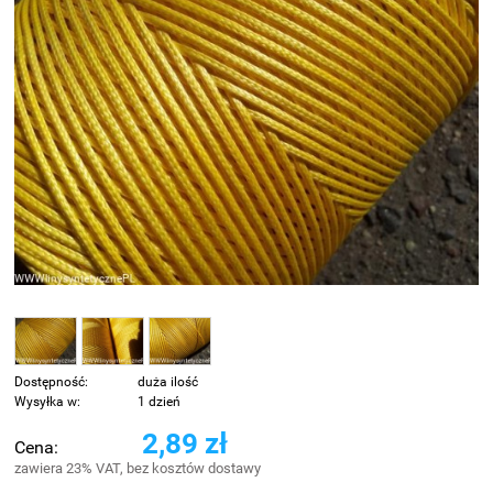
Dostępność:
duża ilość
Wysyłka w:
1 dzień
2,89 zł
Cena:
zawiera 23% VAT, bez kosztów dostawy