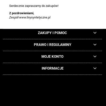
Serdecznie zapraszamy do zakupów!
Z pozdrowieniami,
Zespół www.linysyntetyczne.pl
ZAKUPY I POMOC
PRAWO I REGULAMINY
MOJE KONTO
INFORMACJE
Użytkowanie sklepu www.linysyntetyczne.pl oznacza zgodę na
wykorzystywanie plików cookies. Szczegółowe informacje w Polityce
Prywatności. Wszystkie obrazy i rysunki dostępne na naszej stronie
internetowej nie mogą być kopiowane i używane bez uprzedniej pisemnej
zgody właściciela sklepu. Podstawa prawna - Ustawa o prawie autorskim i
prawach pokrewnych art. 115 do art. 123.