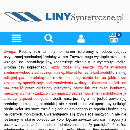
Uwaga:
Podany rozmiar liny to numer referencyjny odpowiadający
przybliżonej nominalnej średnicy w mm. Zawsze mogą wystąpić różnice ze
względu na konstrukcję liny, konstrukcję rdzenia o ile występuje, rodzaj
włókna czy impregnacji.
Każdy rodzaj liny inaczej trzyma mierzoną
średnicę wobec średnicy nominalnej. Nawet ten sam kod produktu z innej
odległej partii produkcyjnej może nieco się różnić bo co jakiś czas
zmieniamy specyfikację pod zamówienia w dużych ilościach. Jeżeli lina
ma przejść przez określony precyzyjny otwór lub ma mieć konkretny
mierzony wymiar - zadzwoń lub napisz przed zamówieniem a dokładnie ja
zmierzymy przed odcięciem.
Jeśli masz już linę a nie jesteś pewien jej
średnicy nominalnej, skontaktuj się z nami przed zakupem aby uniknąć
błędu. Kolor liny może różnić się odcieniem od tego ze zdjęcia i będzie inny
na różnych monitorach. Gwarantujemy siłę zrywającą naszych lin ale nie
jesteśmy w stanie obiecać że kolor będzie zawsze taki sam i zgodny z
oczekiwaniami. Jeśli chodzi o odmierzanie, należy pamiętać iż każda
odmierzarka / nawijarka ma swój próg błędu a liny rozciągają się.