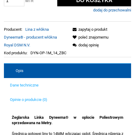
DO KOSZYKA
MTR
dodaj do przechowalni
Producent:
Lina z włókna
zapytaj o produkt
Dyneema® - producent włókna
poleć znajomemu
Royal DSM N.V.
dodaj opinię
Kod produktu:
DYN-OP-1M_14_ZBC
Opis
Dane techniczne
Opinie o produkcie (0)
Żeglarska Linka Dyneema® w oplocie Poliestrowym
sprzedawana na Metry.
Średnica gotowej liny to 14MM wliczając oplot. Średnica rdzenia z