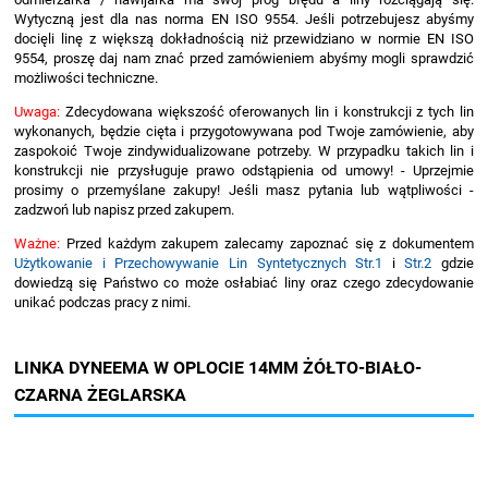
Wytyczną jest dla nas norma EN ISO 9554. Jeśli potrzebujesz abyśmy
docięli linę z większą dokładnością niż przewidziano w normie EN ISO
9554, proszę daj nam znać przed zamówieniem abyśmy mogli sprawdzić
możliwości techniczne.
Uwaga:
Zdecydowana większość oferowanych lin i konstrukcji z tych lin
wykonanych, będzie cięta i przygotowywana pod Twoje zamówienie, aby
zaspokoić Twoje zindywidualizowane potrzeby. W przypadku takich lin i
konstrukcji nie przysługuje prawo odstąpienia od umowy! - Uprzejmie
prosimy o przemyślane zakupy! Jeśli masz pytania lub wątpliwości -
zadzwoń lub napisz przed zakupem.
Ważne:
Przed każdym zakupem zalecamy zapoznać się z dokumentem
Użytkowanie i Przechowywanie Lin Syntetycznych Str.1
i
Str.2
gdzie
dowiedzą się Państwo co może osłabiać liny oraz czego zdecydowanie
unikać podczas pracy z nimi.
LINKA DYNEEMA W OPLOCIE 14MM ŻÓŁTO-BIAŁO-
CZARNA ŻEGLARSKA