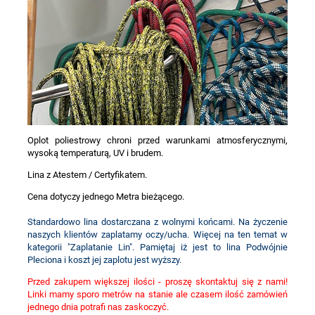
Oplot poliestrowy chroni przed warunkami atmosferycznymi,
wysoką temperaturą, UV i brudem.
Lina z Atestem / Certyfikatem.
Cena dotyczy jednego Metra bieżącego.
Standardowo lina dostarczana z wolnymi końcami. Na życzenie
naszych klientów zaplatamy oczy/ucha. Więcej na ten temat w
kategorii "Zaplatanie Lin". Pamiętaj iż jest to lina Podwójnie
Pleciona i koszt jej zaplotu jest wyższy.
Przed zakupem większej ilości - proszę skontaktuj się z nami!
Linki mamy sporo metrów na stanie ale czasem ilość zamówień
jednego dnia potrafi nas zaskoczyć.