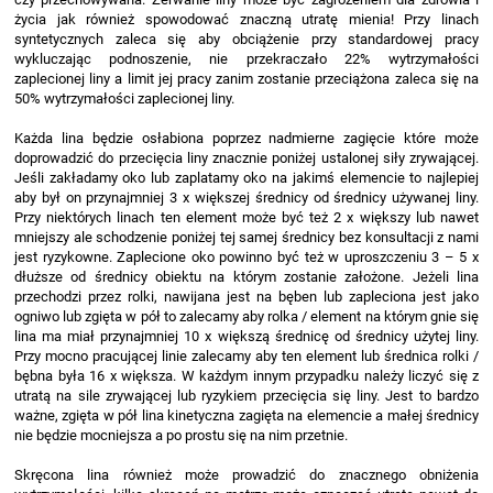
życia jak również spowodować znaczną utratę mienia! Przy linach
syntetycznych zaleca się aby obciążenie przy standardowej pracy
wykluczając podnoszenie, nie przekraczało 22% wytrzymałości
zaplecionej liny a limit jej pracy zanim zostanie przeciążona zaleca się na
50% wytrzymałości zaplecionej liny.
Każda lina będzie osłabiona poprzez nadmierne zagięcie które może
doprowadzić do przecięcia liny znacznie poniżej ustalonej siły zrywającej.
Jeśli zakładamy oko lub zaplatamy oko na jakimś elemencie to najlepiej
aby był on przynajmniej 3 x większej średnicy od średnicy używanej liny.
Przy niektórych linach ten element może być też 2 x większy lub nawet
mniejszy ale schodzenie poniżej tej samej średnicy bez konsultacji z nami
jest ryzykowne. Zaplecione oko powinno być też w uproszczeniu 3 – 5 x
dłuższe od średnicy obiektu na którym zostanie założone. Jeżeli lina
przechodzi przez rolki, nawijana jest na bęben lub zapleciona jest jako
ogniwo lub zgięta w pół to zalecamy aby rolka / element na którym gnie się
lina ma miał przynajmniej 10 x większą średnicę od średnicy użytej liny.
Przy mocno pracującej linie zalecamy aby ten element lub średnica rolki /
bębna była 16 x większa. W każdym innym przypadku należy liczyć się z
utratą na sile zrywającej lub ryzykiem przecięcia się liny. Jest to bardzo
ważne, zgięta w pół lina kinetyczna zagięta na elemencie a małej średnicy
nie będzie mocniejsza a po prostu się na nim przetnie.
Skręcona lina również może prowadzić do znacznego obniżenia