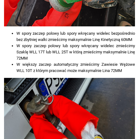
W spory zaczep polowy lub spory wkręcany widelec bezpośrednio
bez zbytniej walki zmieścimy maksymalnie Linę Kinetyczną 60MM
W spory zaczep polowy lub spory wkręcany widelec zmieścimy
Szaklę WLL 17T lub WLL 25T w którą zmieścimy maksymalnie Linę
72MM
W większy zaczep automatyczny zmieścimy Zawiesie Wężowe
WLL 10T z którym pracować może maksymalnie Lina 72MM