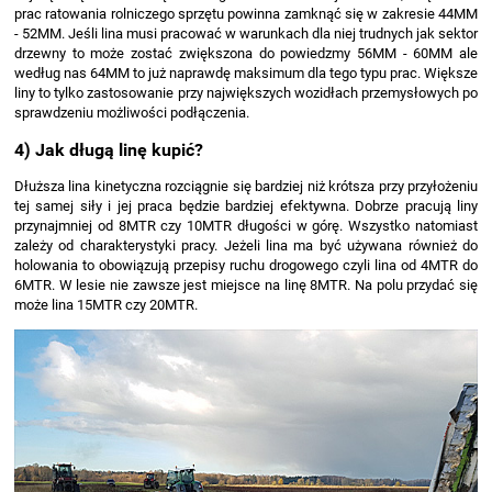
prac ratowania rolniczego sprzętu powinna zamknąć się w zakresie 44MM
- 52MM. Jeśli lina musi pracować w warunkach dla niej trudnych jak sektor
drzewny to może zostać zwiększona do powiedzmy 56MM - 60MM ale
według nas 64MM to już naprawdę maksimum dla tego typu prac. Większe
liny to tylko zastosowanie przy największych wozidłach przemysłowych po
sprawdzeniu możliwości podłączenia.
4) Jak długą linę kupić?
Dłuższa lina kinetyczna rozciągnie się bardziej niż krótsza przy przyłożeniu
tej samej siły i jej praca będzie bardziej efektywna. Dobrze pracują liny
przynajmniej od 8MTR czy 10MTR długości w górę. Wszystko natomiast
zależy od charakterystyki pracy. Jeżeli lina ma być używana również do
holowania to obowiązują przepisy ruchu drogowego czyli lina od 4MTR do
6MTR. W lesie nie zawsze jest miejsce na linę 8MTR. Na polu przydać się
może lina 15MTR czy 20MTR.