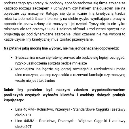
podczas tego typu pracy. W podobny sposób zachowa się firma stojąca za
każdego rodzaju zaczepem / uchwytem czy hakiem znajdującym się na
pojeździe czy maszynie. Ratując się dynamicznie liną kinetyczną trzeba
mieć świadomość iż sami bierzemy na siebie ryzyko wynikające z pracy w
sposób nie przewidziany dla maszyny i jej części. Tyczy się to nie tylko
rolnictwa ale też przemysłu jak i sektora offroad. Producenci sprzętu nie
projektują go pod dynamiczne szarpanie. Choć czasem nie ma wyboru to
każde użycie liny kinetycznej musi zostać przemyślane.
Na pytanie jaką mocną linę wybrać, nie ma jednoznacznej odpowiedzi:
Słabsza lina może się łatwiej zerwać ale będzie się lepiej rozciągać,
ryzyko uszkodzenia sprzętu będzie mniejsze
Mocniejsza ina będzie się gorzej rozciągać a uszkodzeniu może
ulec maszyna, zaczep czy szakla a rozerwać kombajn czy maszynę
wcale nie jest tak trudno
Dobór liny powinien być naszym zdaniem wypośrodkowaniem
poniższych częstych wyborów klientów i osobisty dobrych praktyk
kupującego:
Lina 40MM - Rolnictwo, Przemysł - Standardowe Ciągniki i zestawy
około 15T
Lina 44MM - Rolnictwo, Przemysł - Większe Ciągniki i zestawy
około 20T