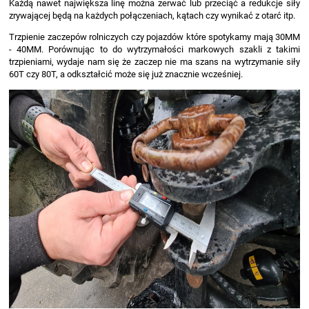
Każdą nawet największa linę można zerwać lub przeciąć a redukcje siły
zrywającej będą na każdych połączeniach, kątach czy wynikać z otarć itp.
Trzpienie zaczepów rolniczych czy pojazdów które spotykamy mają 30MM
- 40MM. Porównując to do wytrzymałości markowych szakli z takimi
trzpieniami, wydaje nam się że zaczep nie ma szans na wytrzymanie siły
60T czy 80T, a odkształcić może się już znacznie wcześniej.