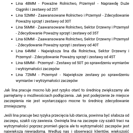
Lina 48MM - Poważne Rolnictwo, Przemysł - Naprawdę Duże
Ciągniki i zestawy od 25T
Lina 52MM - Zaawansowane Rolnictwo i Przemysł - Zdecydowanie
Poważny sprzęt i zestawy od 30T
Lina 56MM - Zaawansowane Rolnictwo, Sektor Drzewny i Przemysł
- Zdecydowanie Poważny sprzęt i zestawy od 35T
Lina 60MM - Zaawansowane Rolnictwo, Sektor Drzewny i Przemysł
- Zdecydowanie Poważny sprzęt i zestawy od 40T
Lina 64MM - Największa lina dla Rolnictwa, Sektor Drzewny i
Przemysł - Zdecydowanie Poważny sprzęt i zestawy od 45T
Lina 68MM - Przemysł - Zestawy od 50T po sprawdzeniu wymiarów
i wytrzymałości zaczepów
Lina 72MM - Przemysł - Największe zestawy po sprawdzeniu
wymiarów i wytrzymałości zaczepów
Jak lina pracuje mocno lub jest ryzyko otarć to średnicę zwiększamy ale
pamiętamy o możliwościach podłączenia. Jak jest podejrzenie że miejsce
zaczepienia nie jest wystarczająco mocne to średnicę zdecydowanie
zmniejszamy.
Jeśli lina pracuje bez ryzyka przecięcia lub otarcia, powinna być słabsza od
zaczepu, szakli czy zawiesia. Owinięta lina na zaczepie czy szakli traci na
wytrzymałości poprzez promień gięcia ale to wytrzymałość zaczepów jest
największą niewiadomą. Według nas i obserwacji klientów, większość