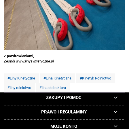
Z pozdrowieniami,
Zespół www.linysyntetyczne.pl
#Liny Kinetyczne
#Lina Kinetyczna
#Kinetyk Rolnictwo
#liny rolnictwo
#lina do traktora
ZAKUPY I POMOC
PRAWO I REGULAMINY
MOJE KONTO