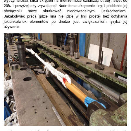
wytrzymałości, kilka skręceń na metrze może oznaczać utratę nawet do
20% i powyżej siły zrywającej! Nadmierne skręcenie liny i poddanie jej
obciążeniu może skutkować nieodwracalnymi uszkodzeniami.
Jakakolwiek praca gdzie lina nie idzie w linii prostej bez dotykania
jakichkolwiek elementów po drodze jest zwiększaniem ryzyka jej
używania.