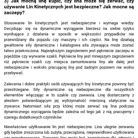
3) Jak mocną linę kupić, czy lina może się zerwać, czy
używanie Lin Kinetycznych jest bezpieczne? Jak mocne są
zaczepy?
Stosowanie lin kinetycznych jest niebezpieczne i wymaga wiedzy.
Decydując się na dynamiczne wyciąganie bierzesz na siebie ryzyko
wynikające z działania w sposób w większości przypadków nie
przewidziany dla pojazdu czy maszyny i ich części. Na linę działają
gwałtowne siły dynamiczne i katalogowa siła zrywająca może zostać
łatwo przekroczona. Największym zagrożeniem jest pękniecie zaczepu w
pojeździe czy wyrwanie szakli. Pękniecie liny jest mniejszym zagrożeniem
niż pękniecie szakli czy miejsca zamontowania liny ale dalej jest
niebezpieczne i wokoło pracującej liny pod żadnym pozorem nie wolno
przebywać.
Zalecenia i dobre praktyki osób używających liny kinetyczne powinny być
przestrzegane. Siły dynamiczne są niebezpieczne dla wszystkich
elementów włączając w to szakle czy zawiesia. Linę dostarczamy z
atestem potwierdzającym jej wytrzymałość mierzoną statycznie na
zrywarce. Natomiast siła przy której może zerwać się lina podczas
dynamicznego wyciągania będzie zależna od tego jak z nią pracujemy i
szeregu dodatkowych czynników.
Niewłaściwe użytkowanie lin jest niebezpieczne. Lina ulegnie zerwaniu
gdy będzie zniszczona lub zużyta, przeciążona, nieprawidłowo użytkowana
czy przechowywana. Zerwanie liny może być zagrożeniem dla zdrowia i